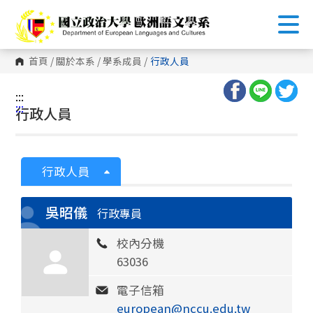
跳
到
主
要
內
首頁
/
關於本系
/
學系成員
/
行政人員
容
區
塊
:::
:::
行政人員
行政人員
吳昭儀
行政專員
校內分機
63036
電子信箱
european@nccu.edu.tw