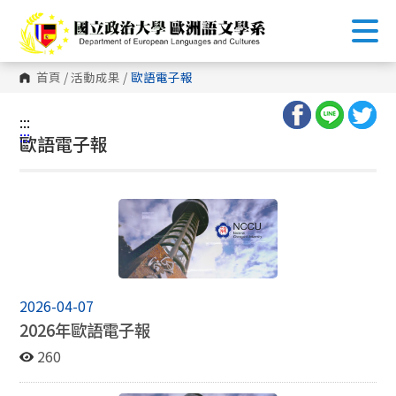
跳
到
主
要
內
首頁
/
活動成果
/
歐語電子報
容
區
塊
:::
:::
歐語電子報
2026-04-07
2026年歐語電子報
260