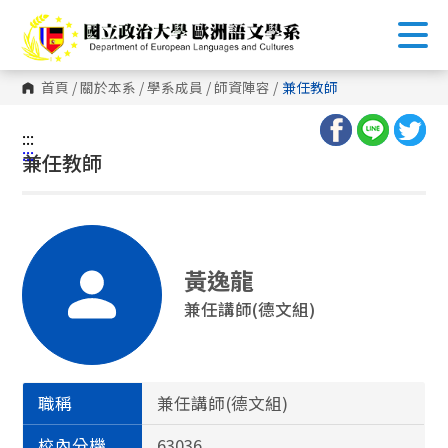
跳
到
主
要
內
首頁
/
關於本系
/
學系成員
/
師資陣容
/
兼任教師
容
區
塊
:::
:::
兼任教師
黃逸龍
兼任講師(德文組)
職稱
兼任講師(德文組)
校內分機
63036