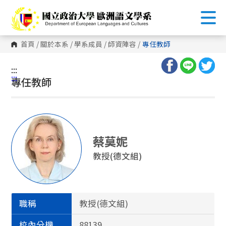
跳
到
主
要
內
首頁
/
關於本系
/
學系成員
/
師資陣容
/
專任教師
容
區
塊
:::
:::
專任教師
蔡莫妮
教授(德文組)
職稱
教授(德文組)
校內分機
88139