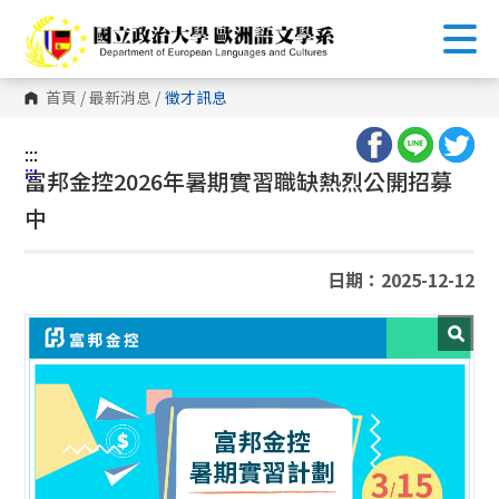
跳
到
主
要
內
首頁
/
最新消息
/
徵才訊息
容
區
塊
:::
:::
富邦金控2026年暑期實習職缺熱烈公開招募
中
日期：2025-12-12