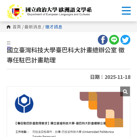
跳
到
主
要
內
首頁
/
最新消息
/
徵才訊息
容
區
塊
:::
:::
國立臺灣科技大學臺巴科大計畫總辦公室 徵
專任駐巴計畫助理
日期：2025-11-18