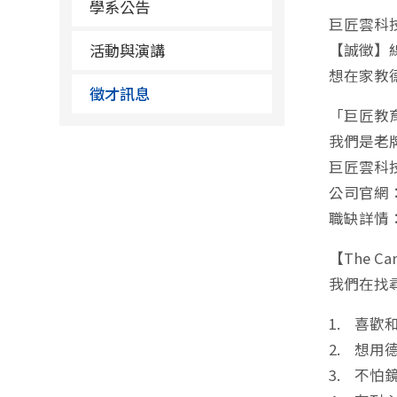
學系公告
巨匠雲科
活動與演講
【誠徵】
想在家教
徵才訊息
「巨匠教
我們是老
巨匠雲科技
公司官網
職缺詳情
【The Ca
我們在找
1. 喜
2. 想
3. 不怕