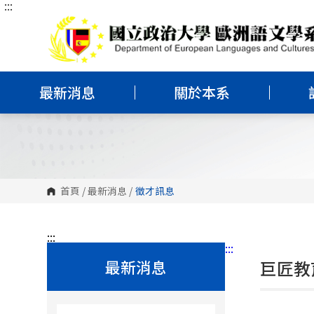
:::
跳
到
主
要
內
容
區
塊
最新消息
關於本系
首頁
/
最新消息
/
徵才訊息
:::
:::
最新消息
巨匠教