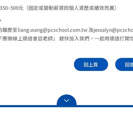
350~500元（固定或變動薪資因個人資歷或績效而異）
？
至liang.wang@pcschool.com.tw 及jessalyn@pcscho
「應徵線上德語會話老師」 趕快加入我們，一起用德語打開
回上頁
回