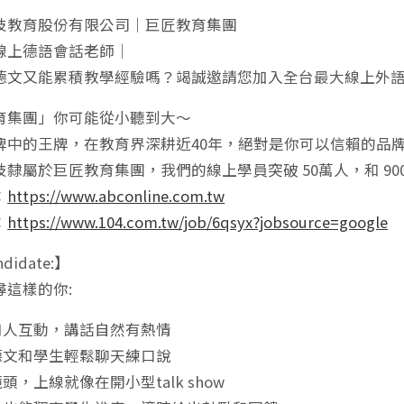
技教育股份有限公司｜巨匠教育集團
線上德語會話老師｜
德文又能累積教學經驗嗎？竭誠邀請您加入全台最大線上外
育集團」你可能從小聽到大～
牌中的王牌，在教育界深耕近40年，絕對是你可以信賴的品
隸屬於巨匠教育集團，我們的線上學員突破 50萬人，和 90
：
https://www.abconline.com.tw
：
https://www.104.com.tw/job/6qsyx?jobsource=google
ndidate:】
尋這樣的你:
歡和人互動，講話自然有熱情
用德文和學生輕鬆聊天練口說
鏡頭，上線就像在開小型talk show