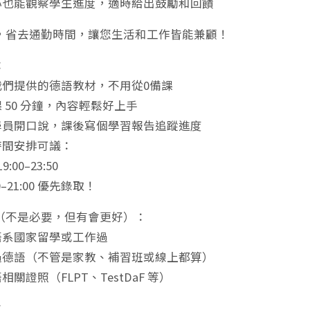
耐心也能觀察學生進度，適時給出鼓勵和回饋
，省去通勤時間，讓您生活和工作皆能兼顧！
：
用我們提供的德語教材，不用從0備課
課 50 分鐘，內容輕鬆好上手
助學員開口說，課後寫個學習報告追蹤進度
時間安排可議：
:00–23:50
0–21:00 優先錄取！
（不是必要，但有會更好）：
德語系國家留學或工作過
教過德語（不管是家教、補習班或線上都算）
相關證照（FLPT、TestDaF 等）
：