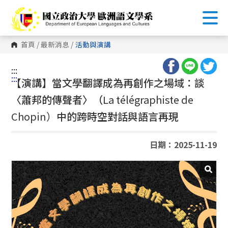
跳
到
主
要
內
首頁
/
最新消息
/
活動與演講
容
區
塊
:::
:::
【演講】當文學翻譯成為再創作之場域：談
〈蕭邦的傳聲者〉（
La télégraphiste de
Chopin）
中的跨時空對話與語言再現
日期：2025-11-19