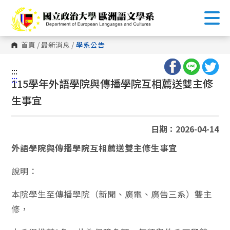
跳
到
主
要
內
首頁
/
最新消息
/
學系公告
容
區
塊
:::
:::
115學年外語學院與傳播學院互相薦送雙主修
生事宜
日期：2026-04-14
外語學院與傳播學院互相薦送雙主修生事宜
說明：
本院學生至傳播學院（新聞、廣電、廣告三系）雙主
修，