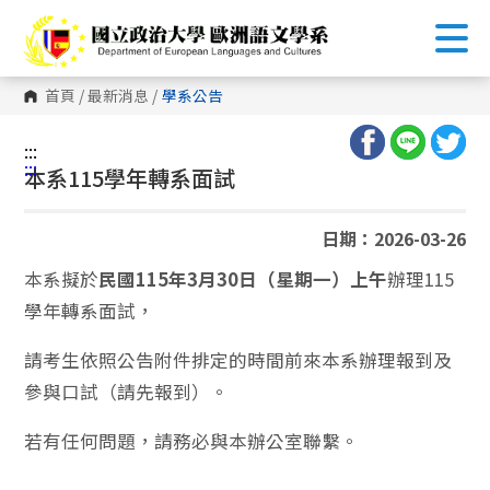
跳
到
主
要
內
首頁
/
最新消息
/
學系公告
容
區
塊
:::
:::
本系115學年轉系面試
日期：2026-03-26
本系擬於
民國115年3月30日（星期一）上午
辦理115
學年轉系面試，
請考生依照公告附件排定的時間前來本系辦理報到及
參與口試（請先報到）。
若有任何問題，請務必與本辦公室聯繫。