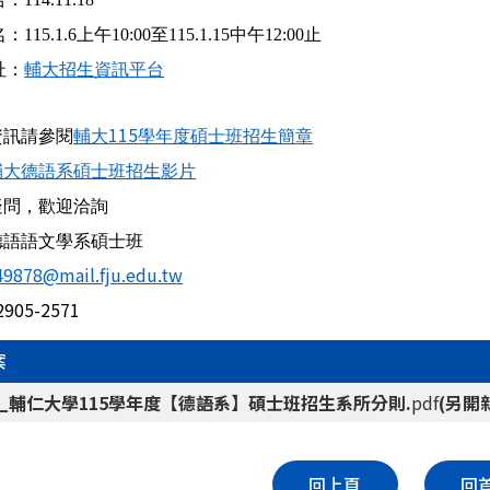
名：
115.1.6
上午
10:00
至
115.1.15
中午
12:00
止
址：
輔大招生資訊平台
115
資訊請參閱
輔大
學年度碩士班招生簡章
輔大德語系碩士班招生影片
疑問，歡迎洽詢
德語語文學系碩士班
49878@mail.fju.edu.tw
2905-2571
案
2_輔仁大學115學年度【德語系】碩士班招生系所分則.
pdf
(另開
回上頁
回