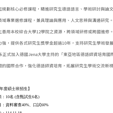
班規劃核心必修課程，精進研究生德語語言、學術研討與論
領域專業選修課程，兼具理論與應用、人文思辨與溝通研究
生善用本校綜合大學12學院之資源，跨領域研修或跨國進修
力強，提供各式研究生獎學金超過10年，支持研究生學術發
本系正式加入德國Jena大學主持的「東亞地區德語師資培育國際
間的國際合作，強化德語師資培育，拓展研究生學術交流新
年度碩士班招生】
額：
10
名
(
含甄試生
6
名
)
目
：
資料審查
40%
、口試
60%
告：
114.11.18