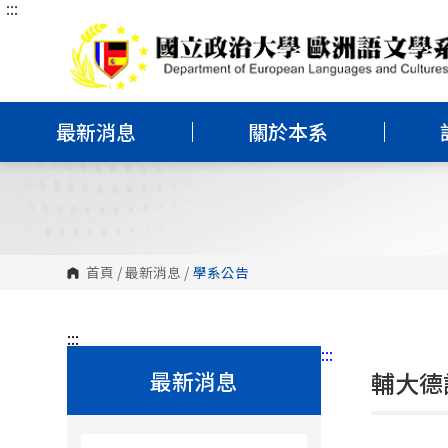
:::
跳
到
主
要
內
容
區
塊
最新消息
關於本系
首頁
/
最新消息
/
學系公告
:::
:::
最新消息
輔大德