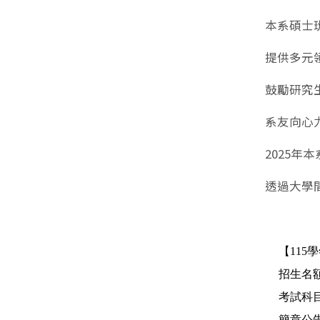
本系碩士
提供多元
鼓勵研究
系友向心
2025年
透過大學
【
115
學
招生名
考試科
簡章公