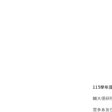
115學年
輔大德研
眾多系友