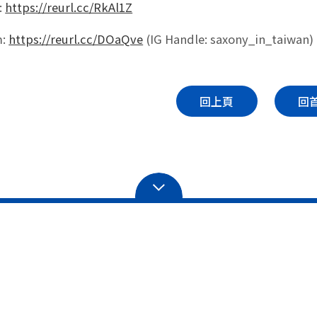
:
https://reurl.cc/RkAl1Z
m:
https://reurl.cc/DOaQve
(IG Handle: saxony_in_taiwan)
回上頁
回