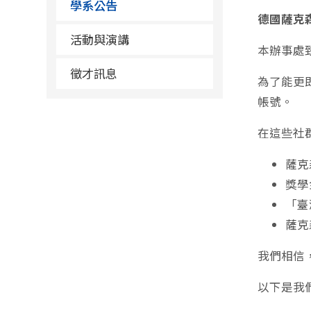
學系公告
德國薩克森自由
活動與演講
本辦事處
徵才訊息
為了能更即
帳號。
在這些社
薩克
獎學
「臺灣
薩克
我們相信
以下是我