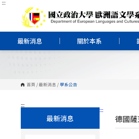
:::
跳
到
主
要
內
容
區
塊
最新消息
關於本系
首頁
/
最新消息
/
學系公告
:::
:::
最新消息
德國薩