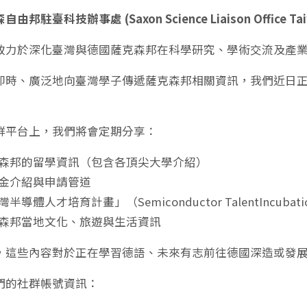
邦駐臺科技辦事處 (Saxon Science Liaison Office Tai
致力於深化臺灣與德國薩克森邦在科學研究、學術交流及產
時、廣泛地向臺灣學子傳遞薩克森邦相關資訊，我們近日正式啟用了
群平台上，我們將會定期分享：
森邦的留學資訊（包含各頂尖大學介紹）
金介紹與申請管道
半導體人才培育計畫」（Semiconductor TalentIncubatio
森邦當地文化、旅遊與生活資訊
，這些內容對於正在學習德語、未來有志前往德國深造或發
們的社群帳號資訊：