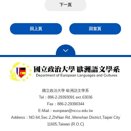
下一頁
回上頁
回首頁
國立政治大學 歐洲語文學系
Tel：886-2-29393091 ext.63036
Fax：886-2-29390344
E-Mail：european@nccu.edu.tw
Address：NO.64,Sec.2,ZhiNan Rd.,Wenshan District,Taipei City
11605,Taiwan (R.O.C)