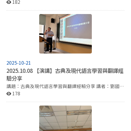
鍵 „Goethe-Zertifikat verstehen – Strategien und
182
Einblicke aus Sicht der Prüfenden“ 時間：10月20日
（星期一）上午10時到12時 地點：研究大樓106教室 主
講人：陳冠宇（Chester Chen）現任台北歌德學院課務與
試務組長，同時也是德語師資培訓講師與歌德檢定考試考
官訓練負責人
2025-10-21
2025.10.08 【演講】古典及現代語言學習與翻譯經
驗分享
講題：古典及現代語言學習與翻譯經驗分享 講者：劉國威
老師 （美國哈佛大學梵文與印度研究學系碩士與博士、國
178
立故宮博物院書畫文獻處研究員兼科長、國立政治大學應
用數學系傑出校友） 時間：10月08日下午2:10 地點：資
訊大樓107教室