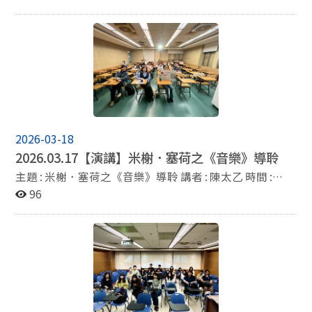
工作？給西文系學生的職場就業指南） 時間：115年5月
19日（二）上午10:30 地點：綜合院館北棟207教室 講
者：Vicky Chou 周淑茹（職涯諮詢師） *講座以西班牙語
進行。
2026-03-18
2026.03.17【演講】米榭．塞荷之《音樂》導聆
主題 : 米榭．塞荷之《音樂》導聆 講者 : 陳太乙 時間 :
2026/3/17(二) 14:10-16:00 地點 : 國立政治大學 研究大樓
96
303教室 主辦單位 : 國立政治大學歐洲語文學系、台灣法
語譯者協會