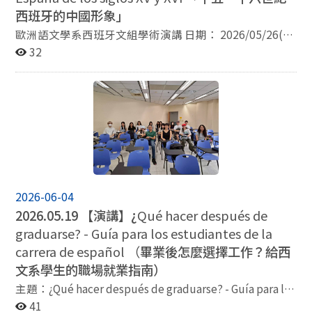
西班牙的中國形象」
歐洲語文學系西班牙文組學術演講 日期： 2026/05/26(週
二) 14:00-15:30 地點： 綜合院館北棟205 主題：La
32
imagen de China en la España de los siglos XV y XVI 「十
五、十六世紀西班牙的中國形象」 (本演講將以西文進行)
主講者：Juan Gil 經歷：西班牙皇家學院院士 西班牙塞
維亞大學拉丁語文學教授、 西班牙馬德里 Beatriz
Galindo學院教授 義大利波隆那大學文學博士 學術專長：
拉丁語研究、旅行文學與人文主義 主持人： 楊瓊瑩教授
(歐洲語文學系西文組教授) 對象：歐文系西文組師生、全
校對西班牙(旅行/航海)文化與歷史有興趣的同學
2026-06-04
2026.05.19 【演講】¿
Qué hacer después de
graduarse? - Guía para los estudiantes de la
carrera de español （
畢業後怎麼選擇工作？給西
文系學生的職場就業指南）
主題：¿Qué hacer después de graduarse? - Guía para los
estudiantes de la carrera de español （畢業後怎麼選擇
41