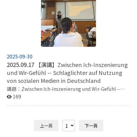
2025-09-30
2025.09.17 【演講】
Zwischen Ich-Inszenierung
und Wir-Gefühl -- Schlaglichter auf Nutzung
von sozialen Medien in Deutschland
講題：Zwischen Ich-Inszenierung und Wir-Gefühl --
Schlaglichter auf Nutzung von sozialen Medien in
169
Deutschland 時間：2025.09.17（三）14:10-16:10 地
點：資訊305 主講人：Dr. Kristin Shi-Kupfer（德國特里
爾大學漢學系教授）
上一頁
下一頁