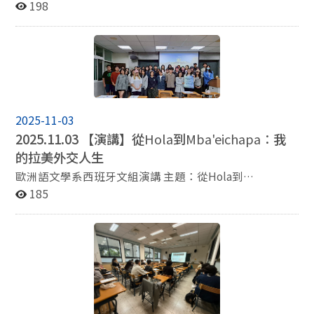
當前語言服務產業現實的專業法語教學（FLE）學生 時
198
間： 11/20(四) 12:10–14:00 地點： 資訊大樓140305教室
講者： 鄒宏楷 Martin Tzou (台灣法語譯者協會譯者)
2025-11-03
2025.11.03 【演講】從
Hola
到
Mba'eichapa：
我
的拉美外交人生
歐洲語文學系西班牙文組演講 主題：從Hola到
Mba'eichapa：我的拉美外交人生 時間： 2025/11/03 (週
185
一) 10:10-12:00 地點： 學思樓103 主講人：劉珮君 (政治
大學外交學系校友、特種考試外交領事人員三等考試及
格、駐瓜地馬拉共和國大使館三等/二等秘書、駐巴拉圭
共和國大使館一等秘書/副參事、外交部機要室副參事) 主
持人： 楊瓊瑩教授 (歐洲語文學系西文組教授)