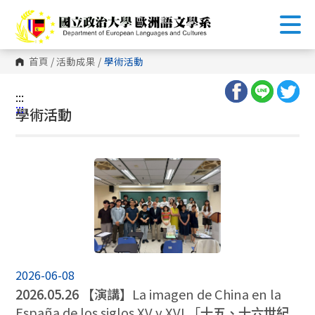
跳
到
主
要
內
首頁
/
活動成果
/
學術活動
容
區
塊
:::
:::
學術活動
2026-06-08
2026.05.26 【演講】
La imagen de China en la
España de los siglos XV y XVI 「
十五、十六世紀