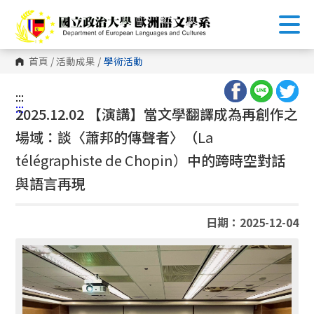
跳
到
主
要
內
首頁
/
活動成果
/
學術活動
容
區
塊
:::
:::
2025.12.02 【演講】當文學翻譯成為再創作之
場域：談〈蕭邦的傳聲者〉（
La
télégraphiste de Chopin）
中的跨時空對話
與語言再現
日期：2025-12-04