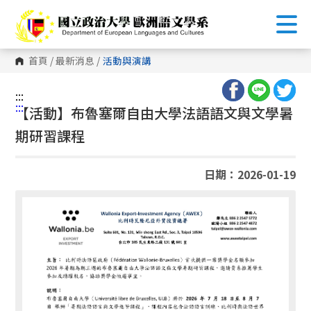
跳
到
主
要
內
首頁
/
最新消息
/
活動與演講
容
區
塊
:::
:::
【活動】布魯塞爾自由大學法語語文與文學暑
期研習課程
日期：2026-01-19