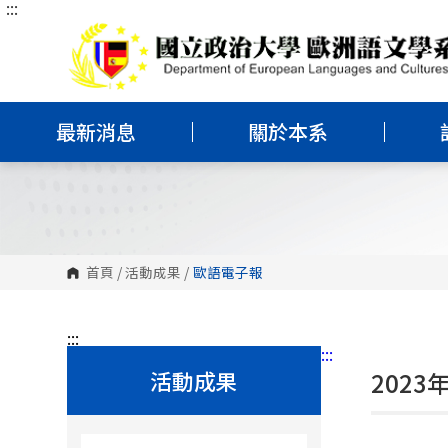
:::
跳
到
主
要
內
容
區
塊
最新消息
關於本系
首頁
/
活動成果
/
歐語電子報
:::
:::
活動成果
202