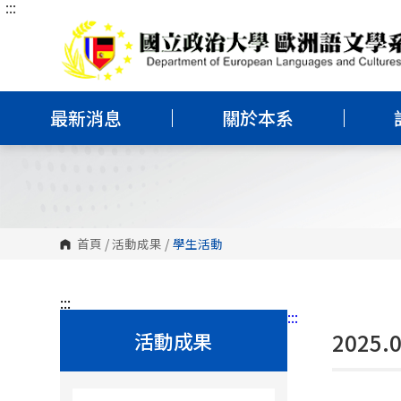
:::
跳
到
主
要
內
容
區
塊
最新消息
關於本系
首頁
/
活動成果
/
學生活動
:::
:::
活動成果
2025.