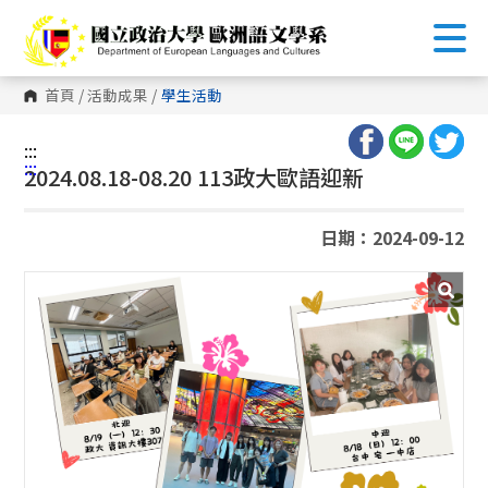
跳
到
主
要
內
首頁
/
活動成果
/
學生活動
容
區
塊
:::
:::
2024.08.18-08.20 113政大歐語迎新
日期：2024-09-12